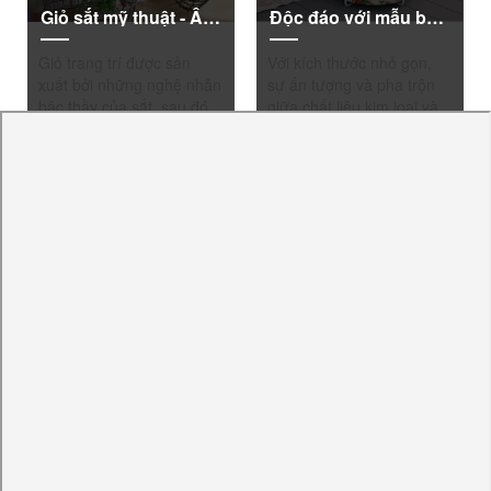
Giỏ sắt mỹ thuật - Ấn tượng từ cái nhìn đầu tiên
Độc đáo với mẫu bàn sofa sắt mỹ nghệ mới lạ
Giỏ trang trí được sản
Với kích thước nhỏ gọn,
xuất bởi những nghệ nhân
sự ấn tượng và pha trộn
bậc thầy của sắt, sau đó
giữa chất liệu kim loại và
sơn chống sét và sơn
vải thời trang cao cấp, sẽ
phun hoàn thiện sau...
giúp bạn...
VIEW MORE
VIEW MORE