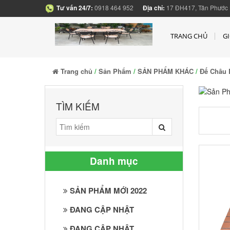
Tư vấn 24/7:
0918 464 952
Địa chỉ:
17 ĐH417, Tân Phước 
TRANG CHỦ
GI
Trang chủ
/
Sản Phẩm
/
SẢN PHẨM KHÁC
/
Đế Châu 
TÌM KIẾM
Danh mục
SẢN PHẨM MỚI 2022
ĐANG CẬP NHẬT
ĐANG CẬP NHẬT