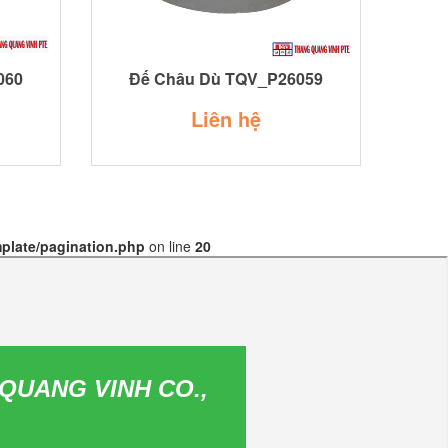
060
Đế Châu Dù TQV_P26059
Liên hệ
plate/pagination.php
on line
20
QUANG VINH CO.,