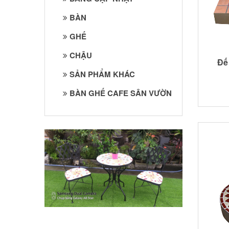
BÀN
GHẾ
CHẬU
Đế
SẢN PHẨM KHÁC
BÀN GHẾ CAFE SÂN VƯỜN