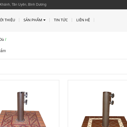
Khánh, Tân Uyên, Bình Dương
ỚI THIỆU
SẢN PHẨM
TIN TỨC
LIÊN HỆ
Dù
/