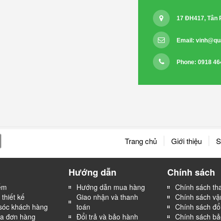
17 ĐH417, Tân
Email:
vinh@qu
Phone: 0918 46
Trang chủ
Giới thiệu
S
Hướng dẫn
Chính sách
ếm
Hướng dẫn mua hàng
Chính sách th
thiết kế
Giao nhận và thanh
Chính sách vậ
óc khách hàng
toán
Chính sách đổi
ra đơn hàng
Đổi trả và bảo hành
Chính sách b