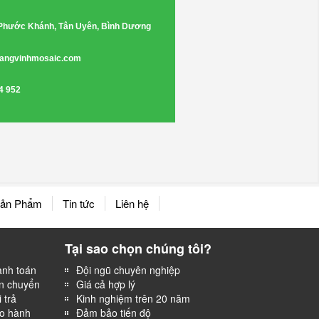
 Phước Khánh, Tân Uyên, Bình Dương
angvinhmosaic.com
4 952
ản Phẩm
Tin tức
Liên hệ
Tại sao chọn chúng tôi?
anh toán
Đội ngũ chuyên nghiệp
n chuyển
Giá cả hợp lý
 trả
Kinh nghiệm trên 20 năm
ảo hành
Đảm bảo tiến độ