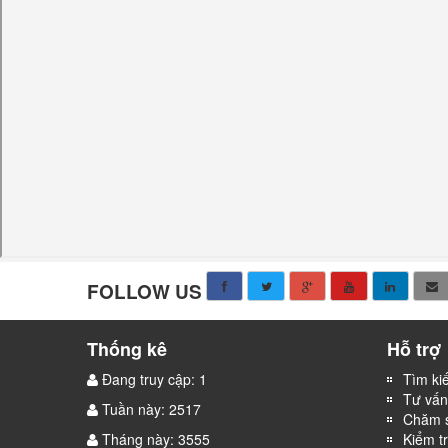
FOLLOW US
Thống kê
Hỗ trợ
Đang truy cập: 1
Tìm ki
Tư vấn 
Tuần này: 2517
Chăm s
Tháng này: 3555
Kiểm t