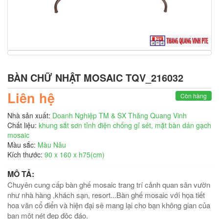
BÀN CHỮ NHẬT MOSAIC TQV_216032
Liên hệ
Còn hàng
Nhà sản xuất:
Doanh Nghiệp TM & SX Thăng Quang Vinh
Chất liệu:
khung sắt sơn tỉnh điện chống gỉ sét, mặt bàn dán gạch
mosaic
Màu sắc:
Màu Nâu
Kích thước:
90 x 160 x h75(cm)
MÔ TẢ:
Chuyên cung cấp bàn ghế mosaic trang trí cảnh quan sân vườn
như nhà hàng ,khách sạn, resort...Bàn ghế mosaic với họa tiết
hoa văn cổ điển và hiện đại sẽ mang lại cho bạn không gian của
bạn một nét đẹp độc đáo.