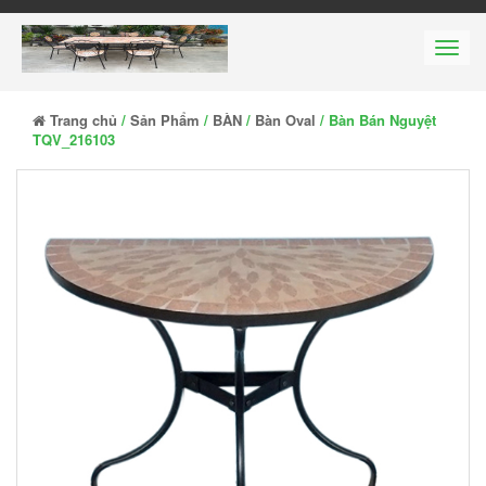
Men
Trang chủ
/
Sản Phẩm
/
BÀN
/
Bàn Oval
/ Bàn Bán Nguyệt
TQV_216103