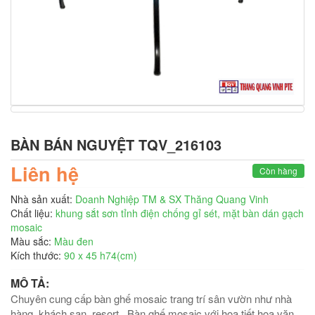
BÀN BÁN NGUYỆT TQV_216103
Liên hệ
Còn hàng
Nhà sản xuất:
Doanh Nghiệp TM & SX Thăng Quang Vinh
Chất liệu:
khung sắt sơn tỉnh điện chống gỉ sét, mặt bàn dán gạch
mosaic
Màu sắc:
Màu đen
Kích thước:
90 x 45 h74(cm)
MÔ TẢ:
Chuyên cung cấp bàn ghế mosaic trang trí sân vườn như nhà
hàng ,khách sạn, resort...Bàn ghế mosaic với họa tiết hoa văn