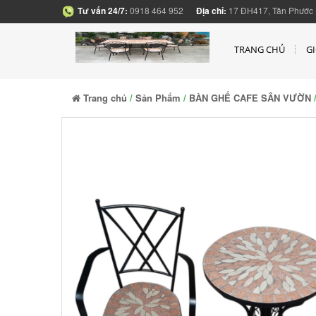
Tư vấn 24/7:
0918 464 952
Địa chỉ:
17 ĐH417, Tân Phước 
TRANG CHỦ
GI
Trang chủ
/
Sản Phẩm
/
BÀN GHẾ CAFE SÂN VƯỜN
/