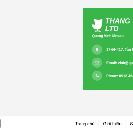
THANG 
LTD
Quang Vinh Mosaic
17 ĐH417, Tân
Email:
vinh@qu
Phone: 0918 46
Trang chủ
Giới thiệu
S