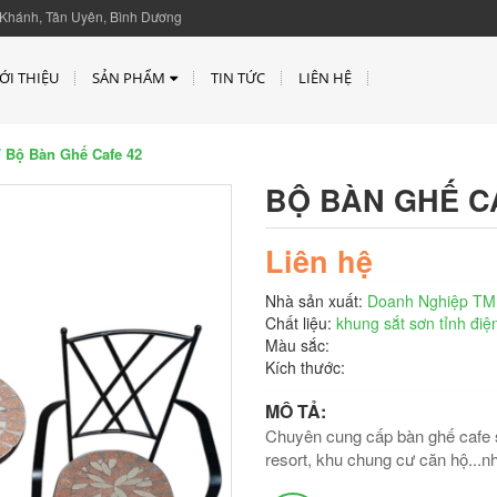
Khánh, Tân Uyên, Bình Dương
ỚI THIỆU
SẢN PHẨM
TIN TỨC
LIÊN HỆ
 Bộ Bàn Ghế Cafe 42
BỘ BÀN GHẾ C
Liên hệ
Nhà sản xuất:
Doanh Nghiệp TM
Chất liệu:
khung sắt sơn tỉnh điệ
Màu sắc:
Kích thước:
MÔ TẢ:
Chuyên cung cấp bàn ghế cafe s
resort, khu chung cư căn hộ...n