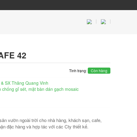
AFE 42
Tình trạng:
Còn hàng
 & SX Thăng Quang Vinh
n chống gỉ sét, mặt bàn dán gạch mosaic
ân vườn ngoài trời cho nhà hàng, khách sạn, cafe,
hận đặc hàng và hợp tác với các Cty thiết kế.