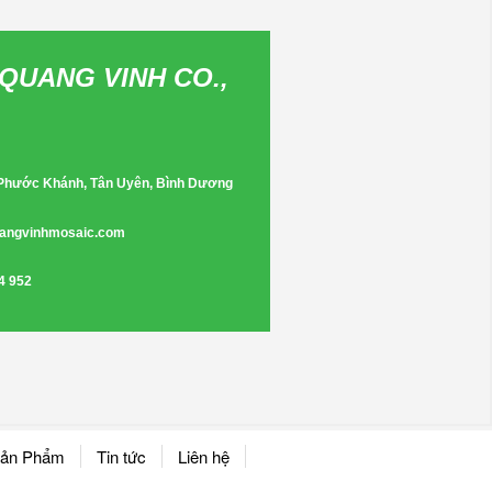
QUANG VINH CO.,
 Phước Khánh, Tân Uyên, Bình Dương
angvinhmosaic.com
4 952
ản Phẩm
Tin tức
Liên hệ