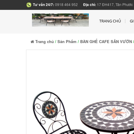
Tư vấn 24/7:
0918 464 952
Địa chỉ:
17 ĐH417, Tân Phước 
TRANG CHỦ
GI
Trang chủ
/
Sản Phẩm
/
BÀN GHẾ CAFE SÂN VƯỜN
/