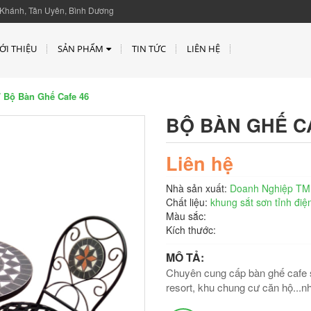
Khánh, Tân Uyên, Bình Dương
ỚI THIỆU
SẢN PHẨM
TIN TỨC
LIÊN HỆ
 Bộ Bàn Ghế Cafe 46
BỘ BÀN GHẾ C
Liên hệ
Nhà sản xuất:
Doanh Nghiệp TM
Chất liệu:
khung sắt sơn tỉnh điệ
Màu sắc:
Kích thước:
MÔ TẢ:
Chuyên cung cấp bàn ghế cafe s
resort, khu chung cư căn hộ...n