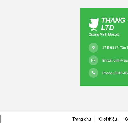
THANG 
LTD
Quang Vinh Mosaic
17 ĐH417, Tân
Email:
vinh@qu
Phone: 0918 46
Trang chủ
Giới thiệu
S