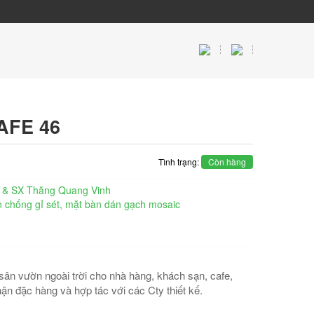
AFE 46
Tình trạng:
Còn hàng
 & SX Thăng Quang Vinh
n chống gỉ sét, mặt bàn dán gạch mosaic
ân vườn ngoài trời cho nhà hàng, khách sạn, cafe,
hận đặc hàng và hợp tác với các Cty thiết kế.