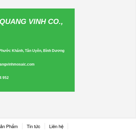
QUANG VINH CO.,
 Phước Khánh, Tân Uyên, Bình Dương
angvinhmosaic.com
4 952
ản Phẩm
Tin tức
Liên hệ